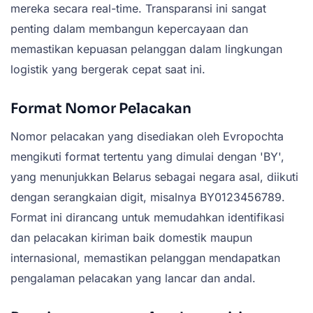
mereka secara real-time. Transparansi ini sangat
penting dalam membangun kepercayaan dan
memastikan kepuasan pelanggan dalam lingkungan
logistik yang bergerak cepat saat ini.
Format Nomor Pelacakan
Nomor pelacakan yang disediakan oleh Evropochta
mengikuti format tertentu yang dimulai dengan 'BY',
yang menunjukkan Belarus sebagai negara asal, diikuti
dengan serangkaian digit, misalnya BY0123456789.
Format ini dirancang untuk memudahkan identifikasi
dan pelacakan kiriman baik domestik maupun
internasional, memastikan pelanggan mendapatkan
pengalaman pelacakan yang lancar dan andal.