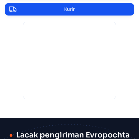
Kurir
Lacak pengiriman Evropochta