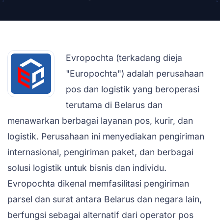
Evropochta (terkadang dieja
"Europochta") adalah perusahaan
pos dan logistik yang beroperasi
terutama di Belarus dan
menawarkan berbagai layanan pos, kurir, dan
logistik. Perusahaan ini menyediakan pengiriman
internasional, pengiriman paket, dan berbagai
solusi logistik untuk bisnis dan individu.
Evropochta dikenal memfasilitasi pengiriman
parsel dan surat antara Belarus dan negara lain,
berfungsi sebagai alternatif dari operator pos