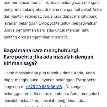
pemberitahuan berisi informasi tentang cara mengatur
pengiriman ulang atau di mana mengambil paket Anda
dari kantor setempat. Anda juga dapat menghubungi
layanan pelanggan Evropochta untuk menjadwalkan
upaya pengiriman baru atau untuk mencari tahu
tentang opsi pengambilan alternatif.
Bagaimana cara menghubungi
Evropochta jika ada masalah dengan
kiriman saya?
Untuk masalah apa pun terkait kiriman Anda, Anda
dapat menghubungi layanan pelanggan Evropochta
langsung di
+375 29 535-36-36
. Dukungan
pelanggan tersedia untuk membantu Anda mengatasi
masalah pelacakan, masalah pengiriman, atau