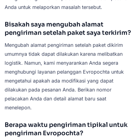
Anda untuk melaporkan masalah tersebut.
Bisakah saya mengubah alamat
pengiriman setelah paket saya terkirim?
Mengubah alamat pengiriman setelah paket dikirim
umumnya tidak dapat dilakukan karena melibatkan
logistik. Namun, kami menyarankan Anda segera
menghubungi layanan pelanggan Evropochta untuk
mengetahui apakah ada modifikasi yang dapat
dilakukan pada pesanan Anda. Berikan nomor
pelacakan Anda dan detail alamat baru saat
menelepon.
Berapa waktu pengiriman tipikal untuk
pengiriman Evropochta?