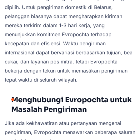
dipilih. Untuk pengiriman domestik di Belarus,
pelanggan biasanya dapat mengharapkan kiriman
mereka terkirim dalam 1-3 hari kerja, yang
menunjukkan komitmen Evropochta terhadap
kecepatan dan efisiensi. Waktu pengiriman
internasional dapat bervariasi berdasarkan tujuan, bea
cukai, dan layanan pos mitra, tetapi Evropochta
bekerja dengan tekun untuk memastikan pengiriman
tepat waktu di seluruh wilayah.
Menghubungi Evropochta untuk
Masalah Pengiriman
Jika ada kekhawatiran atau pertanyaan mengenai
pengiriman, Evropochta menawarkan beberapa saluran