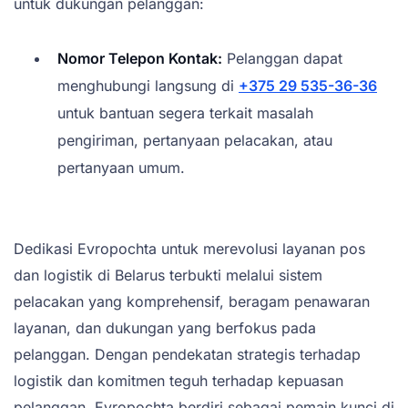
untuk dukungan pelanggan:
Nomor Telepon Kontak:
Pelanggan dapat
menghubungi langsung di
+375 29 535-36-36
untuk bantuan segera terkait masalah
pengiriman, pertanyaan pelacakan, atau
pertanyaan umum.
Dedikasi Evropochta untuk merevolusi layanan pos
dan logistik di Belarus terbukti melalui sistem
pelacakan yang komprehensif, beragam penawaran
layanan, dan dukungan yang berfokus pada
pelanggan. Dengan pendekatan strategis terhadap
logistik dan komitmen teguh terhadap kepuasan
pelanggan, Evropochta berdiri sebagai pemain kunci di