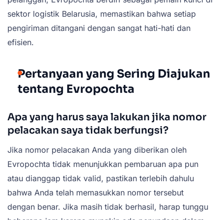
sektor logistik Belarusia, memastikan bahwa setiap
pengiriman ditangani dengan sangat hati-hati dan
efisien.
Pertanyaan yang Sering Diajukan
tentang Evropochta
Apa yang harus saya lakukan jika nomor
pelacakan saya tidak berfungsi?
Jika nomor pelacakan Anda yang diberikan oleh
Evropochta tidak menunjukkan pembaruan apa pun
atau dianggap tidak valid, pastikan terlebih dahulu
bahwa Anda telah memasukkan nomor tersebut
dengan benar. Jika masih tidak berhasil, harap tunggu