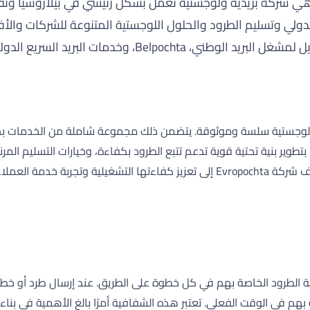
Evropo (تُكتب أحيانًا "Europochta") هي شركة بريدية ولوجستية تعمل بشكل رئيسي 
Belpocht، وخدمات البريد السريع الدولية.
د التفاني في تقديم حلول لوجستية سلسة وموثوقة. يتضمن ذلك مجموعة شاملة من ال
وحتى العمليات اللوجستية الأكثر تعقيدًا للشركات. قامت Evropochta بتطوير بنية تحتية قوية تدعم تتبع الطرو
ة خدمة العملاء.
 بهم في الوقت الفعلي. تعتبر هذه الشفافية أمرًا بالغ الأهمية في بنا