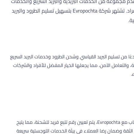
في بيلاروسيا وتقدم مجموعة من الخدمات البريدية والبريد السريع والخدمات
اللوجستية. توفر الشركة خدمات الشحن الدولي وتسليم الطرود والحلول اللوجستية المتنوعة للشركات والأفراد. تشتهر شركة Evropochta بتسهيل تسليم الطرود والبريد
خدمات بدءًا من تسليم البريد القياسي وشحن الطرود وخدمات البريد السريع
د بكفاءة، وخيارات التسليم المرنة، والتعامل الآمن، مما يجعلها الخيار المفضل للأفراد والشركات
تقدم Evropochta نظامًا متطورًا لتتبع الشحنات يسمح للعملاء بمراقبة الطرود الخاصة بهم في كل خطوة على الطريق. عند إرسال طرد أو خطاب مع Evropochta، يتم تعيين رقم تتبع فريد للشحنة، مما يتيح
ء الثقة وضمان رضا العملاء في بيئة الخدمات اللوجستية سريعة