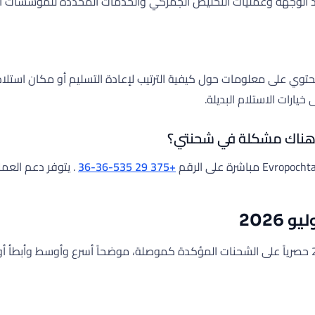
لد الوجهة وعمليات التخليص الجمركي والخدمات المحددة للمؤسسات الب
ليم الطرد الخاص بك، فعادةً ما تترك Evropochta إشعارًا يحتوي على معلومات حول كيفية الترتيب لإ
+375 29 535-36-36
. يتوفر دعم العم
يعتمد تقريرنا الشهري الشامل للتوصيل لـ Evropochta في يوليو 2026 حصرياً على الشحنات المؤكدة كموص