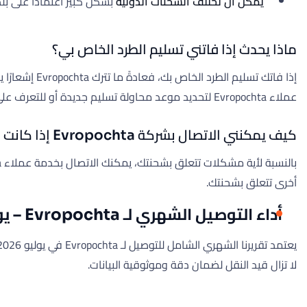
يمكن أن تختلف الشحنات الدولية
بشكل كبير اعتمادًا على ب
ماذا يحدث إذا فاتني تسليم الطرد الخاص بي؟
إذا فاتك تس
عملاء Evropochta لتحديد موعد محاولة تسليم جديدة أو للتعرف على خيارات الاستلام البديلة.
كيف يمكنني الاتصال بشركة Evropochta إذا كانت هناك مشكلة في شحنتي؟
بالنسبة لأية مشكلات تتعلق بشحنتك، يمكنك الاتصال بخدمة عملاء Evropochta مباشرة على الرقم
أخرى تتعلق بشحنتك.
أداء التوصيل الشهري لـ Evropochta – يوليو 2026
لا تزال قيد النقل لضمان دقة وموثوقية البيانات.