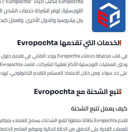
chta
بين بيلاروسيا والدول الأخرى، وتعمل كبديل لمشغل البريد الوطني، a
الخدمات التي تقدمها Evropochta
في قلب محفظة خدمات Evropochta يوج
على حد سواء. ومن خلال الاعتماد المستمر للتقدم التكنولوجي، تهدف شركة Evropochta إلى تعزيز كفاءتها التشغيلية وتجرب
تتبع الشحنة مع Evropochta
كيف يعمل تتبع الشحنة
للعملاء القدرة على التحقق من الحالة الحالية وموقع العناصر الخاصة