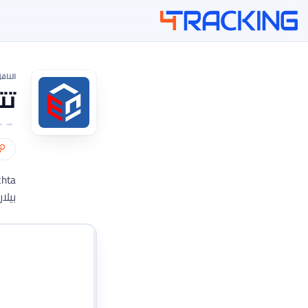
4Tracking
الناق
تتبع
بيلار
أدخل أرقام التتبع الخا