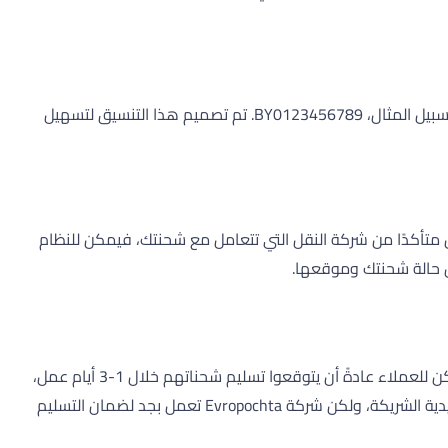
تتبع أرقام التتبع المقدمة من Evropochta تنسيقًا محددًا يبدأ بـ "BY"، مما يشير إلى بيلاروسيا كبلد المنشأ، متبوعة بسلسلة من الأرقام، على سبيل المثال، BY0123456789. تم تصميم هذا التنسيق لتسهيل
الحقل المخصص وانقر على زر "الناقل". ثم حدد "Evropochta" من الخيارات. إذا لم تكن متأكدًا من شركة النقل التي تتعامل مع شحنتك، فيمكن للنظام
ول حالة شحنتك وموقعها.
يمكن أن تختلف أوقات التسليم لشحنات Evropochta حسب الوجهة والخدمة المحددة. بالنسبة لعمليات التسليم المحلية داخل بيلاروسيا، يمكن للعملاء عادةً أن يتوقعوا تسليم شحناتهم خلال 1-3 أيام عمل،
مما يوضح التزام Evropochta بالسرعة والكفاءة. تخضع أوقات التسليم الدولية للاختلاف بناءً على الوجهة والتخليص الجمركي والخدمات البريدية الشريكة، ولكن شركة Evropochta تعمل بجد لضمان التسليم