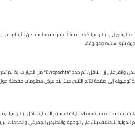
جربة تتبع سلسة وموثوقة.
لتتبع شحنة Evropochta، أدخل رقم التتبع الخاص بك في 
م إعادة توجيهك إلى صفحة نتائج التتبع، حيث يتم عرض معلومات مفصلة ح