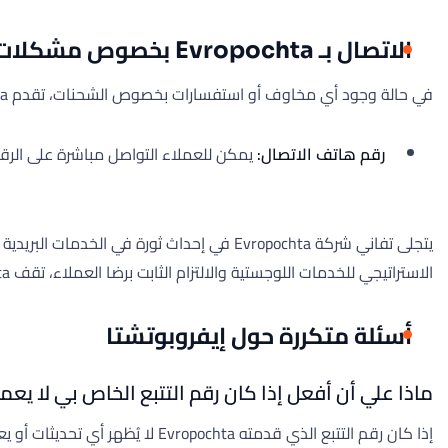
الاتصال بـ Evropochta بخصوص مشكلات الشحن
في حالة وجود أي مخاوف أو استفسارات بخصوص الشحنات، تقدم Evropochta قنوات متعددة لدعم العملاء:
رقم هاتف الاتصال:
يمكن للعملاء التواصل مباشرة على الر
يتجلى تفاني شركة Evropochta في إحداث ثورة
الاستراتيجي للخدمات اللوجستية والالتزام الثابت برضا العملاء، تقف Evropochta كلاعب رئيسي في قطاع الخدمات اللوجستية في بيلاروسيا، مما يضمن التعامل مع كل شحنة بأقصى قدر من العناية والكفاءة.
أسئلة متكررة حول إيفروبوتشتا
ماذا علي أن أفعل إذا كان رقم التتبع الخاص بي لا يعم
إذا كان رقم التتبع الذي قدمته a