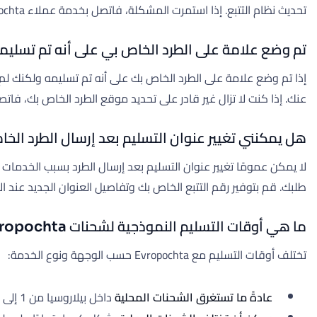
تحديث نظام التتبع. إذا استمرت المشكلة، فاتصل بخدمة عملاء Evropochta على الرقم +375 29 535-36-36 للحصول على المساعدة.
تم وضع علامة على الطرد الخاص بي على أنه تم تسليمه
إذا تم وضع علامة على الطرد الخاص بك على أنه تم تسليمه ولكنك لم 
عنك. إذا كنت لا تزال غير قادر على تحديد موقع الطرد الخاص بك، فاتصل بخدمة عملاء Evropochta في أقرب وقت ممكن مع رقم التتبع وتف
هل يمكنني تغيير عنوان التسليم بعد إرسال الطرد الخ
طلبك. قم بتوفير رقم التتبع الخاص بك وتفاصيل العنوان الجديد عند ال
ما هي أوقات التسليم النموذجية لشحنات Evropochta؟
تختلف أوقات التسليم مع Evropochta حسب الوجهة ونوع الخدمة:
عادةً ما تستغرق الشحنات المحلية
داخل بيلاروسيا من 1 إلى 3 أيام عمل.