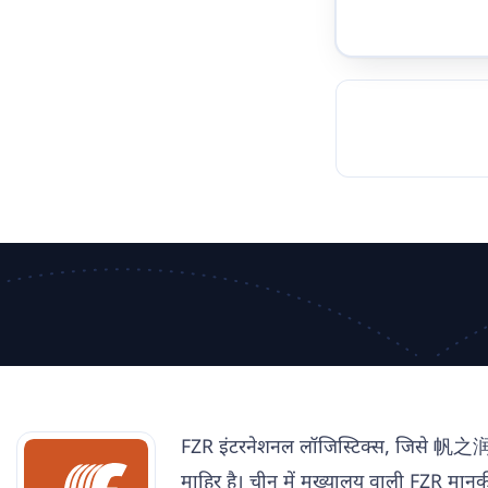
TOCKHOLM
ISTANBUL
JOHANNESBURG
MOSCOW
DUBAI
MUMBAI
SINGAPOR
BEI
RT
FZR इंटरनेशनल लॉजिस्टिक्स, जिसे 帆之润国际
माहिर है। चीन में मुख्यालय वाली FZR मानक