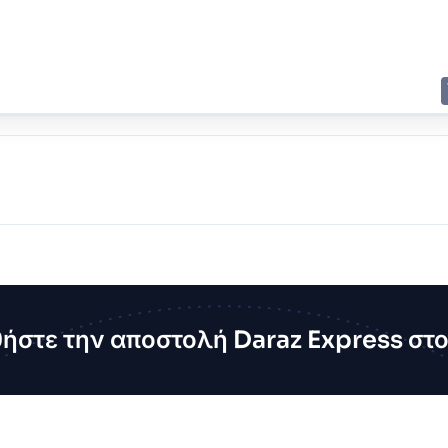
E
JING
SHANGHAI
TOKYO
SYDNEY
στε την αποστολή Daraz Express στ