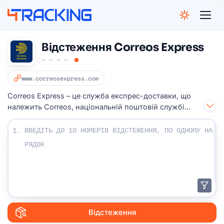
4Tracking
Відстеження Correos Express
www.correosexpress.com
Correos Express – це служба експрес-доставки, що
належить Correos, національній поштовій службі
Іспанії.
Введіть свої номери відстеження:
1.
Відстеження