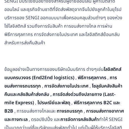
SENGI มีประโยชน์อย่างยิ่งสำหรับผู้ขายออนไลน์ ผู้ค้าในตลาด
ออนไลน์ และธุรกิจข้ามชาติที่จัดส่งพัสดุจากจีนไปยังลูกค้าในยุโรป
บริการของ SENGI ออกแบบมาเพื่อครอบคลุมส่วนต่างๆ ของห่วง
โซ่โลจิสติกส์ รวมถึงการรับสินค้า การขนส่งทางไกล การผ่าน
พิธีการศุลกากร การจัดส่งภายในประเทศ และโลจิสติกส์ย้อนกลับ
สำหรับการส่งคืนสินค้า
ข้อมูลอย่างเป็นทางการของบริษัทเน้นบริการ ต่างๆเช่น
โลจิสติกส์
แบบครบวงจร (End2End logistics)
,
พิธีการศุลกากร
,
การ
ขนส่งทางรถบรรทุก
,
การจัดส่งภายในประเทศ
,
โซลูชันคลังสินค้า
คืนและคลังสินค้าส่งกลับ , การจัดส่งด่วนถึงปลายทาง
(Last-
mile Express)
,
ไปรษณีย์และพัสดุ
,
พิธีการศุลกากร B2C และ
B2B
, การขนส่งทางไกลและ
ทางรถบรรทุก
,
การขนส่ง
ทางอากาศ
และทางทะเล
, ดรอปชิปปิ้ง และ
การจัดการคลังสินค้า
ทำให้ SENGI
เป็นมากกว่าแค่ชื่อบริษัทขนส่งพัสดุทั่วไป แต่เป็นผู้ให้บริการโลจิสติ