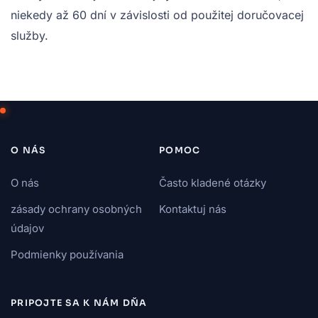
niekedy až 60 dní v závislosti od použitej doručovacej
služby.
O NÁS
POMOC
O nás
Často kladené otázky
zásady ochrany osobných
Kontaktuj nás
údajov
Podmienky používania
PRIPOJTE SA K NÁM DŇA