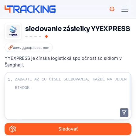
4Tracking
sledovanie zásielky YYEXPRESS
www.yyexpress.com
YYEXPRESS je čínska logistická spoločnosť so sídlom v
Šanghaji.
Zadajte svoje sledovacie čísla:
1.
Sledovať