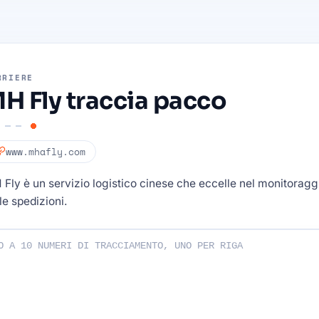
RRIERE
H Fly traccia pacco
www.mhafly.com
Fly è un servizio logistico cinese che eccelle nel monitoragg
le spedizioni.
di tracciamento: