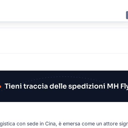
E
JING
SHANGHAI
TOKYO
SYDNEY
Tieni traccia delle spedizioni MH Fl
gistica con sede in Cina, è emersa come un attore signi