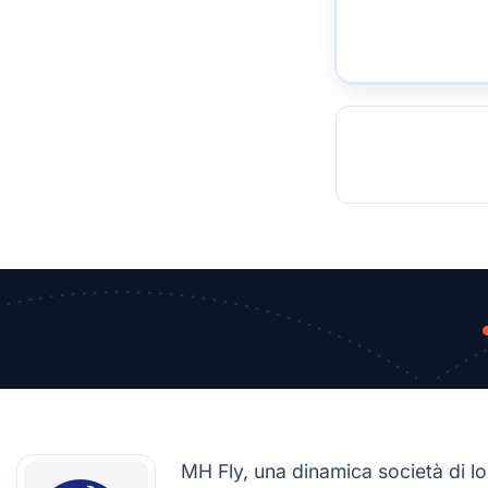
TOCKHOLM
ISTANBUL
JOHANNESBURG
MOSCOW
DUBAI
MUMBAI
SINGAPOR
BEI
RT
MH Fly, una dinamica società di lo