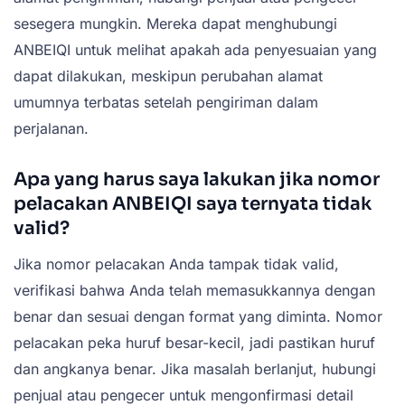
sesegera mungkin. Mereka dapat menghubungi
ANBEIQI untuk melihat apakah ada penyesuaian yang
dapat dilakukan, meskipun perubahan alamat
umumnya terbatas setelah pengiriman dalam
perjalanan.
Apa yang harus saya lakukan jika nomor
pelacakan ANBEIQI saya ternyata tidak
valid?
Jika nomor pelacakan Anda tampak tidak valid,
verifikasi bahwa Anda telah memasukkannya dengan
benar dan sesuai dengan format yang diminta. Nomor
pelacakan peka huruf besar-kecil, jadi pastikan huruf
dan angkanya benar. Jika masalah berlanjut, hubungi
penjual atau pengecer untuk mengonfirmasi detail