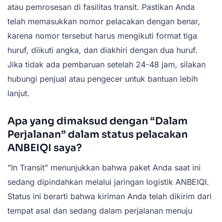
atau pemrosesan di fasilitas transit. Pastikan Anda
telah memasukkan nomor pelacakan dengan benar,
karena nomor tersebut harus mengikuti format tiga
huruf, diikuti angka, dan diakhiri dengan dua huruf.
Jika tidak ada pembaruan setelah 24-48 jam, silakan
hubungi penjual atau pengecer untuk bantuan lebih
lanjut.
Apa yang dimaksud dengan “Dalam
Perjalanan” dalam status pelacakan
ANBEIQI saya?
"In Transit" menunjukkan bahwa paket Anda saat ini
sedang dipindahkan melalui jaringan logistik ANBEIQI.
Status ini berarti bahwa kiriman Anda telah dikirim dari
tempat asal dan sedang dalam perjalanan menuju