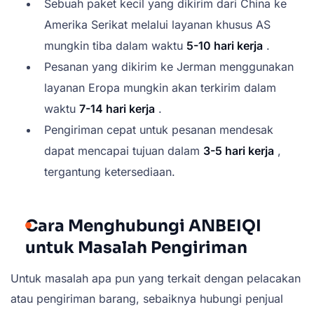
Sebuah paket kecil yang dikirim dari China ke
Amerika Serikat melalui layanan khusus AS
mungkin tiba dalam waktu
5-10 hari kerja
.
Pesanan yang dikirim ke Jerman menggunakan
layanan Eropa mungkin akan terkirim dalam
waktu
7-14 hari kerja
.
Pengiriman cepat untuk pesanan mendesak
dapat mencapai tujuan dalam
3-5 hari kerja
,
tergantung ketersediaan.
Cara Menghubungi ANBEIQI
untuk Masalah Pengiriman
Untuk masalah apa pun yang terkait dengan pelacakan
atau pengiriman barang, sebaiknya hubungi penjual