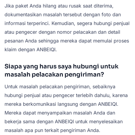
Jika paket Anda hilang atau rusak saat diterima,
dokumentasikan masalah tersebut dengan foto dan
informasi terperinci. Kemudian, segera hubungi penjual
atau pengecer dengan nomor pelacakan dan detail
pesanan Anda sehingga mereka dapat memulai proses
klaim dengan ANBEIQI.
Siapa yang harus saya hubungi untuk
masalah pelacakan pengiriman?
Untuk masalah pelacakan pengiriman, sebaiknya
hubungi penjual atau pengecer terlebih dahulu, karena
mereka berkomunikasi langsung dengan ANBEIQI.
Mereka dapat menyampaikan masalah Anda dan
bekerja sama dengan ANBEIQI untuk menyelesaikan
masalah apa pun terkait pengiriman Anda.