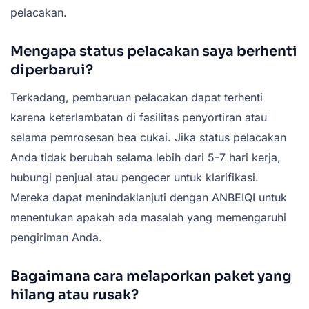
pelacakan.
Mengapa status pelacakan saya berhenti
diperbarui?
Terkadang, pembaruan pelacakan dapat terhenti
karena keterlambatan di fasilitas penyortiran atau
selama pemrosesan bea cukai. Jika status pelacakan
Anda tidak berubah selama lebih dari 5-7 hari kerja,
hubungi penjual atau pengecer untuk klarifikasi.
Mereka dapat menindaklanjuti dengan ANBEIQI untuk
menentukan apakah ada masalah yang memengaruhi
pengiriman Anda.
Bagaimana cara melaporkan paket yang
hilang atau rusak?