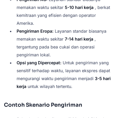
memakan waktu sekitar
5-10 hari kerja
, berkat
kemitraan yang efisien dengan operator
Amerika.
Pengiriman Eropa:
Layanan standar biasanya
memakan waktu sekitar
7-14 hari kerja
,
tergantung pada bea cukai dan operasi
pengiriman lokal.
Opsi yang Dipercepat:
Untuk pengiriman yang
sensitif terhadap waktu, layanan ekspres dapat
mengurangi waktu pengiriman menjadi
3-5 hari
kerja
untuk wilayah tertentu.
Contoh Skenario Pengiriman