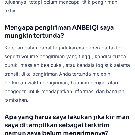
tujuannya, tetapi belum mencapai titik pengiriman
akhir.
Mengapa pengiriman ANBEIQI saya
mungkin tertunda?
Keterlambatan dapat terjadi karena beberapa faktor
seperti volume pengiriman yang tinggi, kondisi cuaca
buruk, masalah bea cukai, atau kendala logistik selama
transit. Jika pengiriman Anda tertunda melebihi
perkiraan waktu pengiriman, hubungi penjual atau
pengecer untuk mendapatkan informasi dan bantuan
tambahan.
Apa yang harus saya lakukan jika kiriman
saya ditampilkan sebagai terkirim
namun saya belum menerimanya?