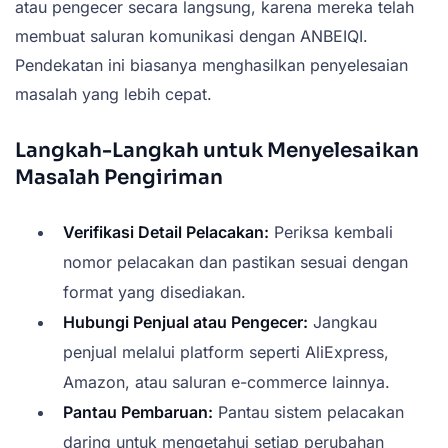
atau pengecer secara langsung, karena mereka telah
membuat saluran komunikasi dengan ANBEIQI.
Pendekatan ini biasanya menghasilkan penyelesaian
masalah yang lebih cepat.
Langkah-Langkah untuk Menyelesaikan
Masalah Pengiriman
Verifikasi Detail Pelacakan:
Periksa kembali
nomor pelacakan dan pastikan sesuai dengan
format yang disediakan.
Hubungi Penjual atau Pengecer:
Jangkau
penjual melalui platform seperti AliExpress,
Amazon, atau saluran e-commerce lainnya.
Pantau Pembaruan:
Pantau sistem pelacakan
daring untuk mengetahui setiap perubahan