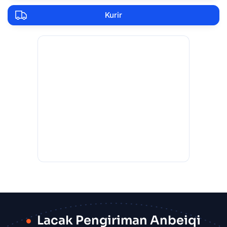
Kurir
Lacak Pengiriman Anbeiqi