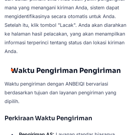
mana yang menangani kiriman Anda, sistem dapat
mengidentifikasinya secara otomatis untuk Anda.
Setelah itu, klik tombol "Lacak". Anda akan diarahkan
ke halaman hasil pelacakan, yang akan menampilkan
informasi terperinci tentang status dan lokasi kiriman
Anda.
Waktu Pengiriman Pengiriman
Waktu pengiriman dengan ANBEIQI bervariasi
berdasarkan tujuan dan layanan pengiriman yang
dipilih.
Perkiraan Waktu Pengiriman
Pengiriman AS:
Layanan standar biasanya