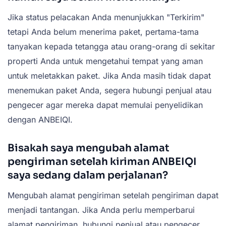
Jika status pelacakan Anda menunjukkan "Terkirim"
tetapi Anda belum menerima paket, pertama-tama
tanyakan kepada tetangga atau orang-orang di sekitar
properti Anda untuk mengetahui tempat yang aman
untuk meletakkan paket. Jika Anda masih tidak dapat
menemukan paket Anda, segera hubungi penjual atau
pengecer agar mereka dapat memulai penyelidikan
dengan ANBEIQI.
Bisakah saya mengubah alamat
pengiriman setelah kiriman ANBEIQI
saya sedang dalam perjalanan?
Mengubah alamat pengiriman setelah pengiriman dapat
menjadi tantangan. Jika Anda perlu memperbarui
alamat pengiriman, hubungi penjual atau pengecer