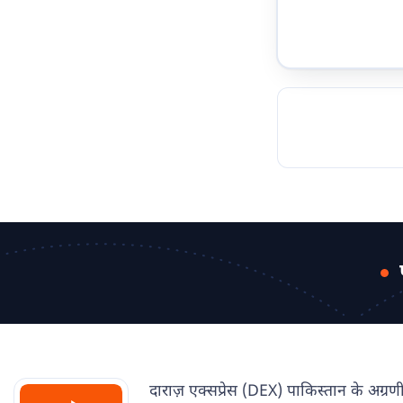
TOCKHOLM
ISTANBUL
JOHANNESBURG
MOSCOW
DUBAI
MUMBAI
SINGAPOR
BEI
RT
दाराज़ एक्सप्रेस (DEX) पाकिस्तान के अग्रणी